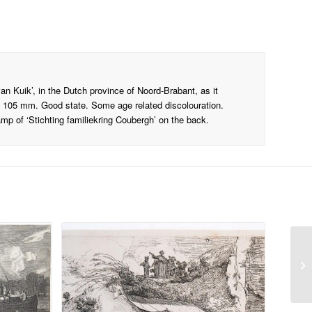
an Kuik’, in the Dutch province of Noord-Brabant, as it
x 105 mm. Good state. Some age related discolouration.
amp of ‘Stichting familiekring Coubergh’ on the back.
He