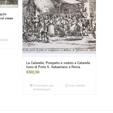
acht-
 and views
etails
La Cafarella; Prospetto e veduto a Cafarelle
fuoro di Porte S. Sebastiano a Roma.
€
302,50
Toevoegen aan
Toon details
winkelwagen