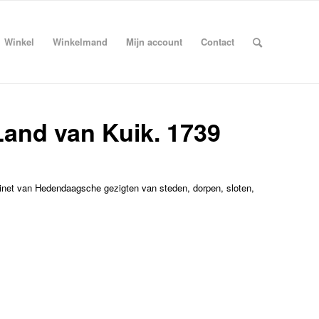
Winkel
Winkelmand
Mijn account
Contact
 Land van Kuik. 1739
abinet van Hedendaagsche gezigten van steden, dorpen, sloten,