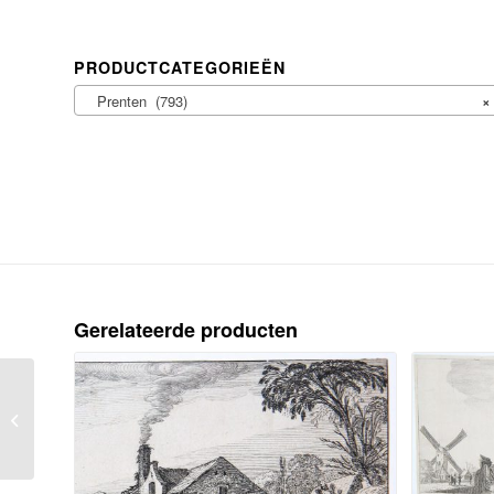
PRODUCTCATEGORIEËN
Prenten (793)
×
Gerelateerde producten
’t Dorp Kuik van de Maas te zien