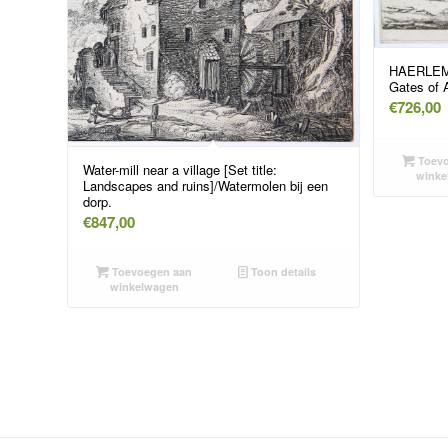
HAERLEMM
Gates of 
€
726,00
Toevo
Water-mill near a village [Set title:
winke
Landscapes and ruins]/Watermolen bij een
dorp.
€
847,00
Toevoegen aan
Toon details
winkelwagen