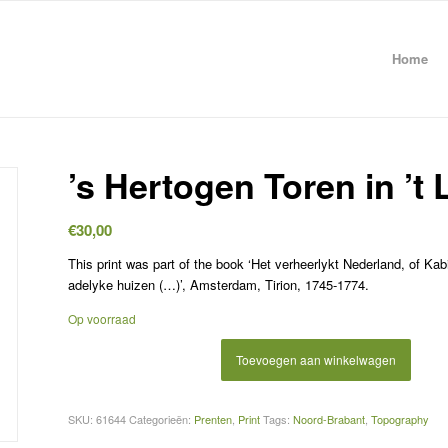
Home
’s Hertogen Toren in ’t
€
30,00
This print was part of the book ‘Het verheerlykt Nederland, of K
adelyke huizen (…)’, Amsterdam, Tirion, 1745-1774.
Op voorraad
Toevoegen aan winkelwagen
SKU:
61644
Categorieën:
Prenten
,
Print
Tags:
Noord-Brabant
,
Topography