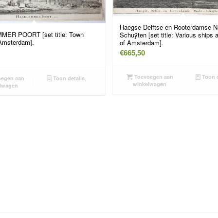
Haegse Delftse en Rooterdamse N
ER POORT [set title: Town
Schuÿten [set title: Various ships
Amsterdam].
of Amsterdam].
€
665,50
Toevoegen aan
Toon d
egen aan
Toon details
winkelwagen
lwagen