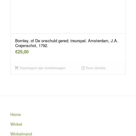
Bornley, of De onschuld gered; treurspel. Amsterdam, J.A.
Crajenschot, 1792.
€
25,00
Toevoegen aan winkelwagen
Toon details
Home
Winkel
Winkelmand