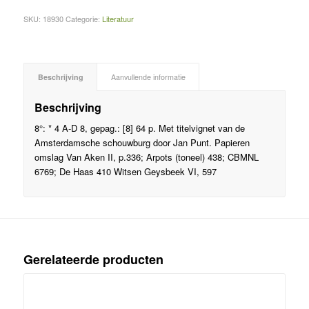
SKU:
18930
Categorie:
Literatuur
Beschrijving
Aanvullende informatie
Beschrijving
8°: * 4 A-D 8, gepag.: [8] 64 p. Met titelvignet van de
Amsterdamsche schouwburg door Jan Punt. Papieren
omslag Van Aken II, p.336; Arpots (toneel) 438; CBMNL
6769; De Haas 410 Witsen Geysbeek VI, 597
Gerelateerde producten