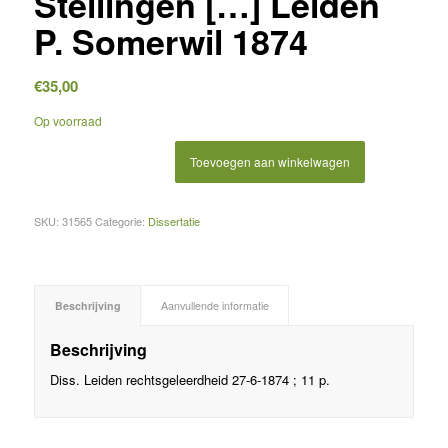
Stellingen […] Leiden
P. Somerwil 1874
€
35,00
Op voorraad
Toevoegen aan winkelwagen
SKU:
31565
Categorie:
Dissertatie
Beschrijving
Aanvullende informatie
Beschrijving
Diss. Leiden rechtsgeleerdheid 27-6-1874 ; 11 p.