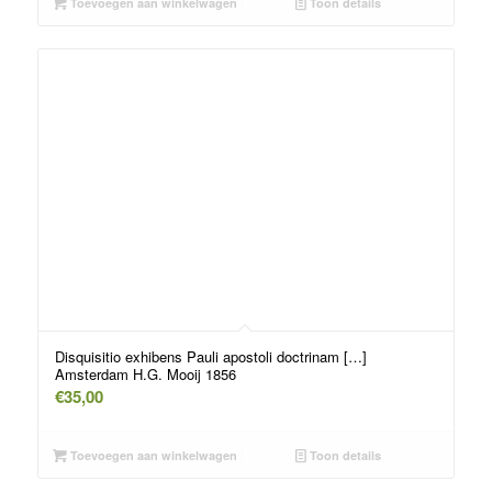
Toevoegen aan winkelwagen
Toon details
Disquisitio exhibens Pauli apostoli doctrinam […]
Amsterdam H.G. Mooij 1856
€
35,00
Toevoegen aan winkelwagen
Toon details