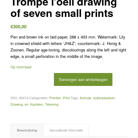
Trompe l’oeil drawing
of seven small prints
€
300,00
Pen and brown ink on laid paper, 288 x 403 mm. Watermark: Lily
in crowned shield with letters ‘JH&Z’; countermark: J. Honig &
Zoonen. Regular age-toning, discolourings along the left and right
edge, a small perforation in the middle of the image.
Op voorraad
Toevoegen aan winkelwagen
SKU:
60414
Categorieën:
Prenten
,
Print
Tags:
Animals
,
buitenplaatsen
,
Drawing
,
en
,
Kastelen
,
Tekening
Beschrijving
Aanvullende informatie