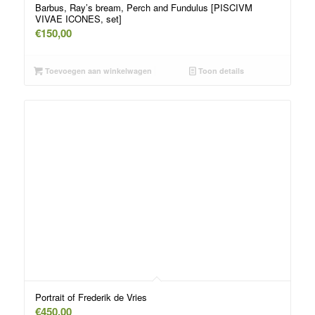
Barbus, Ray’s bream, Perch and Fundulus [PISCIVM
VIVAE ICONES, set]
€
150,00
Toevoegen aan winkelwagen
Toon details
Portrait of Frederik de Vries
€
450,00