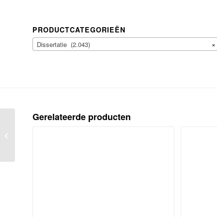
PRODUCTCATEGORIEËN
Dissertatie (2.043)
×
Gerelateerde producten
Oratio de sapiente legislatore civili ad
communem utilitatem civium mores
componente...