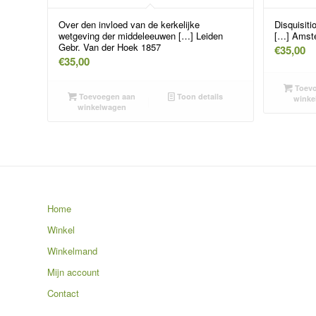
Over den invloed van de kerkelijke
Disquisiti
wetgeving der middeleeuwen […] Leiden
[…] Amste
Gebr. Van der Hoek 1857
€
35,00
€
35,00
Toevo
Toevoegen aan
Toon details
winke
winkelwagen
Home
Winkel
Winkelmand
Mijn account
Contact