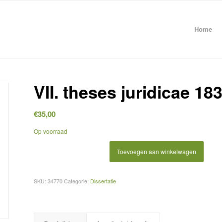
Home
VII. theses juridicae 18
€
35,00
Op voorraad
Toevoegen aan winkelwagen
SKU:
34770
Categorie:
Dissertatie