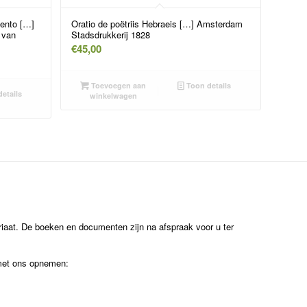
mento […]
Oratio de poëtriis Hebraeis […] Amsterdam
 van
Stadsdrukkerij 1828
€
45,00
Toevoegen aan
Toon details
etails
winkelwagen
ariaat. De boeken en documenten zijn na afspraak voor u ter
 met ons opnemen: