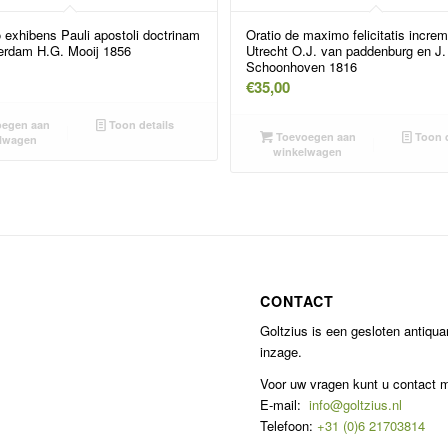
o exhibens Pauli apostoli doctrinam
Oratio de maximo felicitatis incre
rdam H.G. Mooij 1856
Utrecht O.J. van paddenburg en J.
Schoonhoven 1816
€
35,00
egen aan
Toon details
Toevoegen aan
Toon d
lwagen
winkelwagen
CONTACT
Goltzius is een gesloten antiqu
inzage.
Voor uw vragen kunt u contact
E-mail:
info@goltzius.nl
Telefoon:
+31 (0)6 21703814