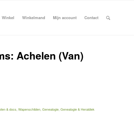
Winkel
Winkelmand
Mijn account
Contact
ms: Achelen (Van)
ten & docs, Wapenschilden, Genealogie, Genealogie & Heraldiek