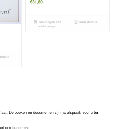
€
31,80
Toevoegen aan
Toon details
winkelwagen
etails
ariaat. De boeken en documenten zijn na afspraak voor u ter
 met ons opnemen: