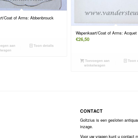
t/Coat of Arms: Abbenbrouck
Wapenkaart/Coat of Arms: Acquet
€
26,50
egen aan
Toon details
lwagen
Toevoegen aan
Toon d
winkelwagen
CONTACT
Goltzius is een gesloten antiqu
inzage.
Voor uw vragen kunt u contact