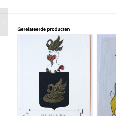
Wapenkaart/Coat of
Arms: Abresch
Gerelateerde producten