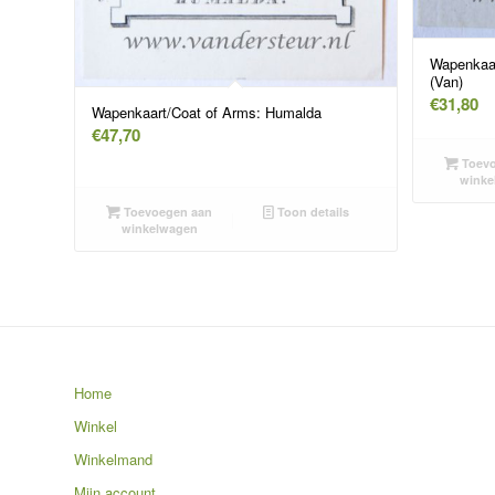
Wapenkaar
(Van)
€
31,80
Wapenkaart/Coat of Arms: Humalda
€
47,70
Toevo
winke
Toevoegen aan
Toon details
winkelwagen
Home
Winkel
Winkelmand
Mijn account