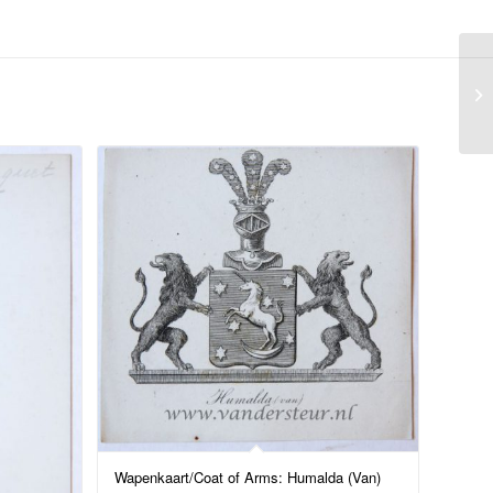
Wapenkaart/Coat of Arms: Humalda (Van)