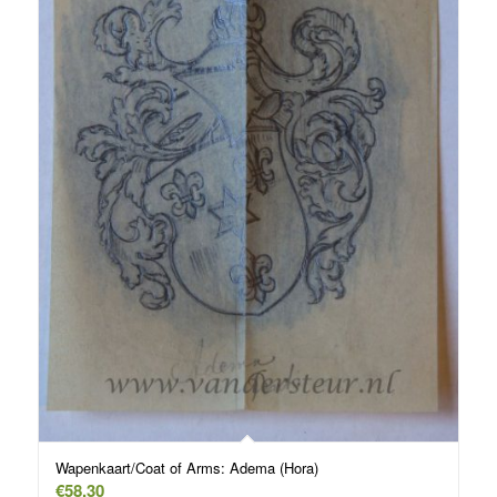
Wapenkaart/Coat of Arms: Adema (Hora)
€
58,30