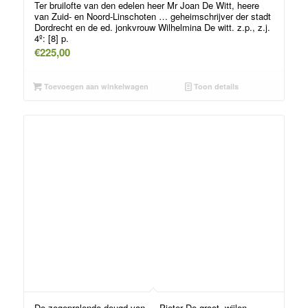
Ter bruilofte van den edelen heer Mr Joan De Witt, heere
van Zuid- en Noord-Linschoten … geheimschrijver der stadt
Dordrecht en de ed. jonkvrouw Wilhelmina De witt. z.p., z.j.
4º: [8] p.
€
225,00
Toevoegen aan winkelwagen
Toon details
De zegepralende deugd van … Pieter De groot, wijlen