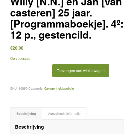
Willy [N.N.] en Jan [van
casteren] 25 jaar.
[Programmaboekje]. 4º:
12 p., gestencild.
€
20,00
Op voorraad
Toevoegen aan winkelwagen
SKU:
10890
Categorie:
Gelegenheidspoëzie
Beschrijving
Aanvullende informatie
Beschrijving