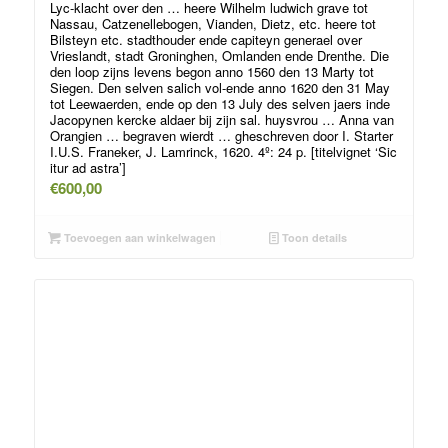
Lyc-klacht over den … heere Wilhelm ludwich grave tot
Nassau, Catzenellebogen, Vianden, Dietz, etc. heere tot
Bilsteyn etc. stadthouder ende capiteyn generael over
Vrieslandt, stadt Groninghen, Omlanden ende Drenthe. Die
den loop zijns levens begon anno 1560 den 13 Marty tot
Siegen. Den selven salich vol-ende anno 1620 den 31 May
tot Leewaerden, ende op den 13 July des selven jaers inde
Jacopynen kercke aldaer bij zijn sal. huysvrou … Anna van
Orangien … begraven wierdt … gheschreven door I. Starter
I.U.S. Franeker, J. Lamrinck, 1620. 4º: 24 p. [titelvignet ‘Sic
itur ad astra’]
€
600,00
Toevoegen aan winkelwagen
Toon details