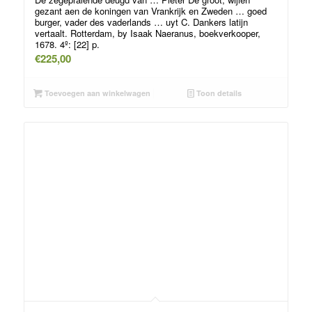
gezant aen de koningen van Vrankrijk en Zweden … goed
burger, vader des vaderlands … uyt C. Dankers latijn
vertaalt. Rotterdam, by Isaak Naeranus, boekverkooper,
1678. 4º: [22] p.
€
225,00
Toevoegen aan winkelwagen
Toon details