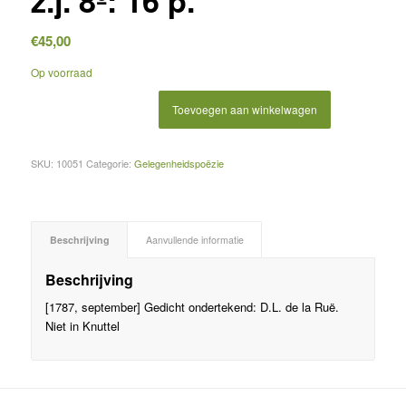
z.j. 8º: 16 p.
€
45,00
Op voorraad
Toevoegen aan winkelwagen
SKU:
10051
Categorie:
Gelegenheidspoëzie
Beschrijving
Aanvullende informatie
Beschrijving
[1787, september] Gedicht ondertekend: D.L. de la Ruë.
Niet in Knuttel