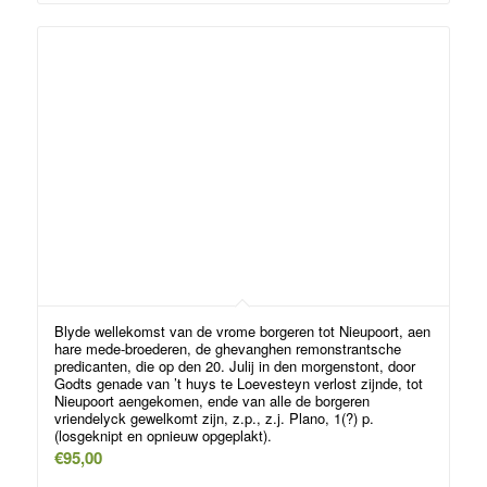
Blyde wellekomst van de vrome borgeren tot Nieupoort, aen
hare mede-broederen, de ghevanghen remonstrantsche
predicanten, die op den 20. Julij in den morgenstont, door
Godts genade van ’t huys te Loevesteyn verlost zijnde, tot
Nieupoort aengekomen, ende van alle de borgeren
vriendelyck gewelkomt zijn, z.p., z.j. Plano, 1(?) p.
(losgeknipt en opnieuw opgeplakt).
€
95,00