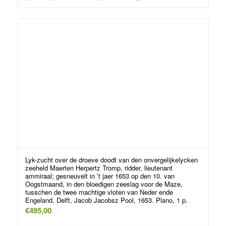
Lyk-zucht over de droeve doodt van den onvergelijkelycken
zeeheld Maerten Herpertz Tromp, ridder, lieutenant
ammiraal; gesneuvelt in ’t jaer 1653 op den 10. van
Oogstmaand, in den bloedigen zeeslag voor de Maze,
tusschen de twee machtige vloten van Neder ende
Engeland. Delft, Jacob Jacobsz Pool, 1653. Plano, 1 p.
€
495,00