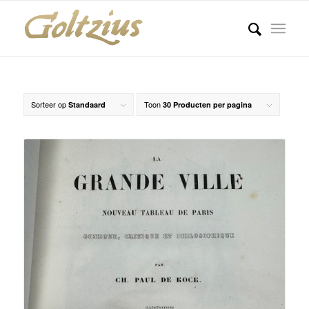
Sorteer op
Toon
Standaard
30 Producten per pagina