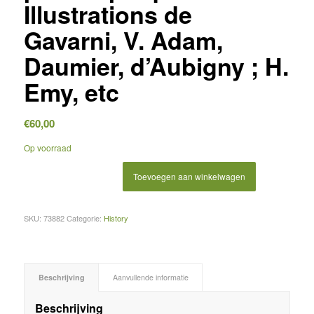
Illustrations de
Gavarni, V. Adam,
Daumier, d’Aubigny ; H.
Emy, etc
€
60,00
Op voorraad
Toevoegen aan winkelwagen
SKU:
73882
Categorie:
History
Beschrijving
Aanvullende informatie
Beschrijving