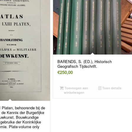
BARENDS, S. (ED.), Historisch
Geografisch Tijdschrift.
€
250,00
Toevoegen aan
Toon details
winkelwagen
I Platen, behoorende bij de
t de Kennis der Burgerlijke
Bouwkunst. Bouwkundige
 gebruike der Koninklijke
emie. Plate-volume only