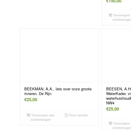
€
150,00
Toevoegen 
winkelwage
BEEKMAN, A.A., Iets over onze groote
BEESEN, A.H.
rivieren. De Rijn.
WaterKader, vi
waterhuishoudi
€
25,00
NW4
€
25,00
Toevoegen aan
Toon details
winkelwagen
Toevoegen 
winkelwage