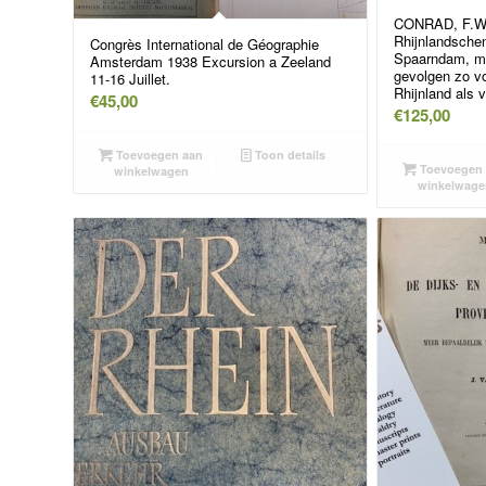
CONRAD, F.W.,
Rhijnlandschen
Congrès International de Géographie
Spaarndam, me
Amsterdam 1938 Excursion a Zeeland
gevolgen zo v
11-16 Juillet.
Rhijnland als
€
45,00
€
125,00
Toevoegen aan
Toon details
Toevoegen 
winkelwagen
winkelwage