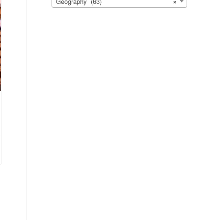
Geography (63)
×