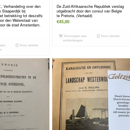
 Verhandeling over den
De Zuid-Afrikaansche Republiek verslag
 Slaaperdijk bij
uitgebracht door den consul van Belgie
t betrekking tot deszelfs
te Pretoria. (Vertaald)
oor den Waterstaat van
€
45,00
 voor de stad Amsterdam.
Toevoegen aan
Toon details
winkelwagen
aan
Toon details
n