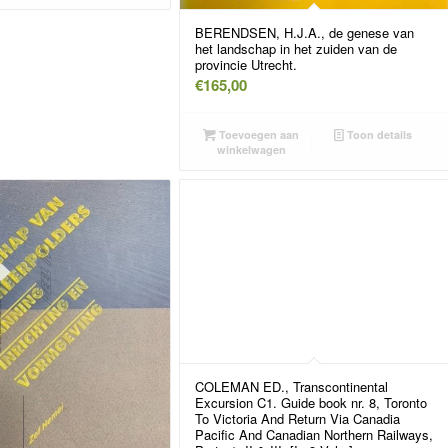
BERENDSEN, H.J.A., de genese van
het landschap in het zuiden van de
provincie Utrecht.
€
165,00
Toevoegen aan
Toon details
winkelwagen
COLEMAN ED., Transcontinental
Excursion C1. Guide book nr. 8, Toronto
To Victoria And Return Via Canadia
Pacific And Canadian Northern Railways,