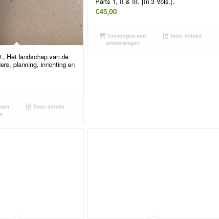
Parts 1, II & III. [In 3 Vols.].
€
45,00
Toevoegen aan
Toon details
winkelwagen
, Het landschap van de
rs, planning, inrichting en
aan
Toon details
n