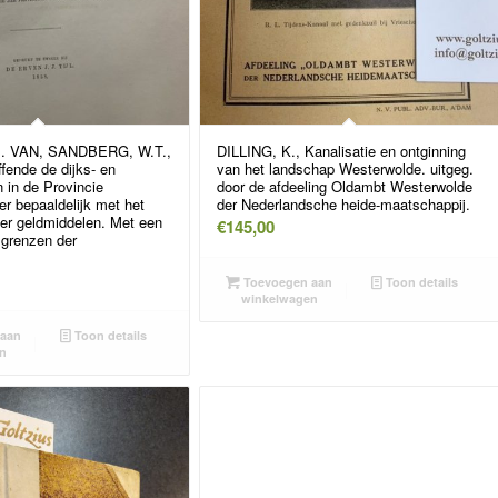
. VAN, SANDBERG, W.T.,
DILLING, K., Kanalisatie en ontginning
fende de dijks- en
van het landschap Westerwolde. uitgeg.
n in de Provincie
door de afdeeling Oldambt Westerwolde
er bepaaldelijk met het
der Nederlandsche heide-maatschappij.
ver geldmiddelen. Met een
€
145,00
 grenzen der
Toevoegen aan
Toon details
winkelwagen
aan
Toon details
n