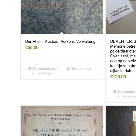
Der Rhein. Ausbau, Verkehr, Verwaltung.
DEVENTER, J
Memorie betref
€
55,00
polderdistricte
Overijssel, me
oog op derzel
kaartje van de
Toevoegen aan
Toon details
dijksdistricten.
winkelwagen
€
125,00
Toevoegen 
winkelwage