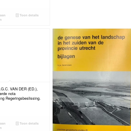
aan
Toon details
n
G.C. VAN DER (ED.),
erde nota
ng Regeringsbeslissing.
aan
Toon details
n