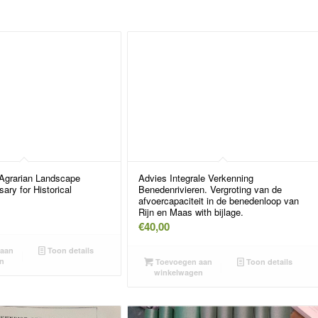
Agrarian Landscape
Advies Integrale Verkenning
ary for Historical
Benedenrivieren. Vergroting van de
afvoercapaciteit in de benedenloop van
Rijn en Maas with bijlage.
€
40,00
aan
Toon details
n
Toevoegen aan
Toon details
winkelwagen