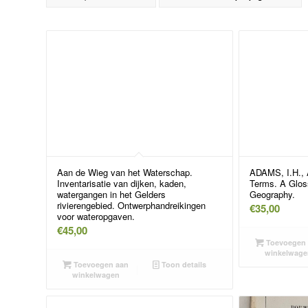
Aan de Wieg van het Waterschap.
ADAMS, I.H., 
Inventarisatie van dijken, kaden,
Terms. A Gloss
watergangen in het Gelders
Geography.
rivierengebied. Ontwerphandreikingen
€
35,00
voor wateropgaven.
€
45,00
Toevoegen 
winkelwage
Toevoegen aan
Toon details
winkelwagen