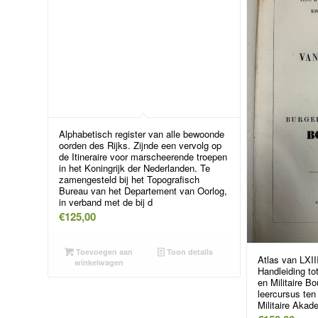
Alphabetisch register van alle bewoonde
oorden des Rijks. Zijnde een vervolg op
de Itineraire voor marscheerende troepen
in het Koningrijk der Nederlanden. Te
zamengesteld bij het Topografisch
Bureau van het Departement van Oorlog,
in verband met de bij d
€
125,00
Toevoegen aan
Toon details
Atlas van LXII
winkelwagen
Handleiding to
en Militaire 
leercursus ten
Militaire Akad