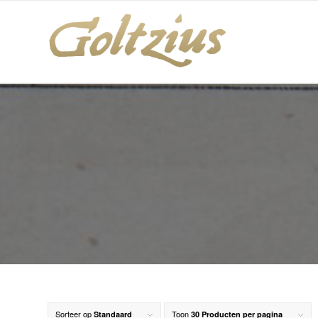
Sorteer op
Toon
Standaard
30 Producten per pagina