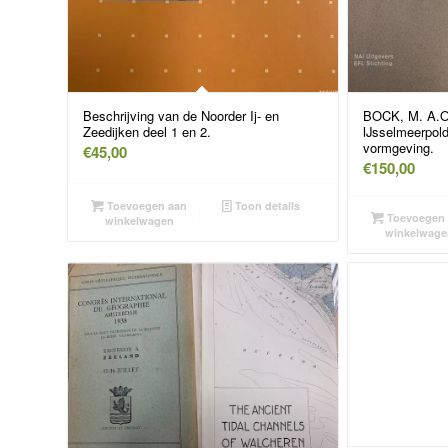
Beschrijving van de Noorder Ij- en
BOCK, M. A.O.
Zeedijken deel 1 en 2.
IJsselmeerpolde
vormgeving.
€
45,00
€
150,00
Toevoegen aan
Toon details
Toevoegen 
winkelwagen
winkelwage