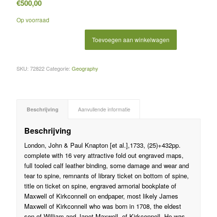
€
500,00
Op voorraad
Toevoegen aan winkelwagen
SKU:
72822
Categorie:
Geography
Beschrijving
Aanvullende informatie
Beschrijving
London, John & Paul Knapton [et al.],1733, (25)+432pp.
complete with 16 very attractive fold out engraved maps,
full tooled calf leather binding, some damage and wear and
tear to spine, remnants of library ticket on bottom of spine,
title on ticket on spine, engraved armorial bookplate of
Maxwell of Kirkconnell on endpaper, most likely James
Maxwell of Kirkconnell who was born in 1708, the eldest
son of William and Janet Maxwell, of Kirkconnell. He was