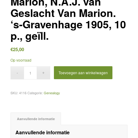
Marion, N.A.J. van
Geslacht Van Marion.
‘s-Gravenhage 1905, 10
p., geïll.
€
25,00
Op voorraad
Toevoegen aan winkelwagen
SKU:
4116
Categorie:
Genealogy
Aanvullende informatie
Aanvullende informatie