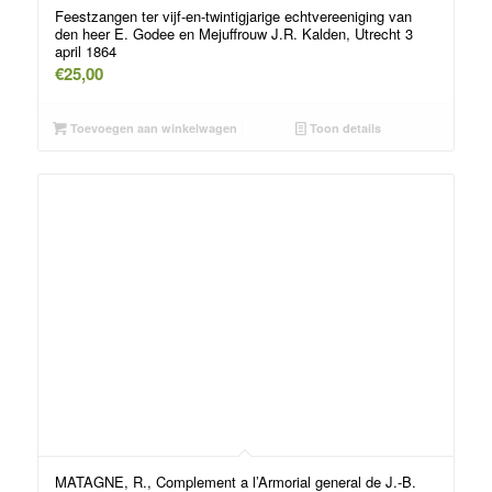
Feestzangen ter vijf-en-twintigjarige echtvereeniging van
den heer E. Godee en Mejuffrouw J.R. Kalden, Utrecht 3
april 1864
€
25,00
Toevoegen aan winkelwagen
Toon details
MATAGNE, R., Complement a l’Armorial general de J.-B.