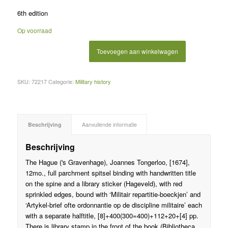
6th edition
Op voorraad
Toevoegen aan winkelwagen
SKU:
72217
Categorie:
Military history
Beschrijving
Aanvullende informatie
Beschrijving
The Hague ('s Gravenhage), Joannes Tongerloo, [1674],
12mo., full parchment spitsel binding with handwritten title
on the spine and a library sticker (Hageveld), with red
sprinkled edges, bound with ‘Militair repartitie-boeckjen’ and
‘Artykel-brief ofte ordonnantie op de discipline militaire’ each
with a separate halftitle, [8]+400(300=400)+112+20+[4] pp.
There is library stamp in the front of the book (Bibliotheca