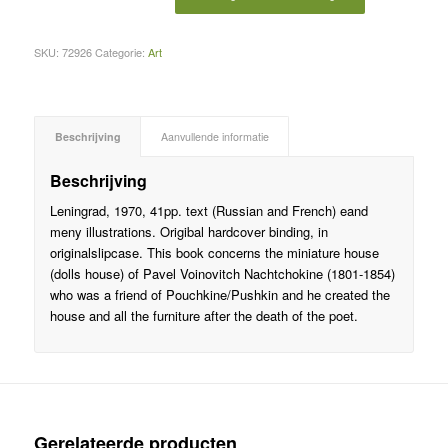
SKU:
72926
Categorie:
Art
Beschrijving
Aanvullende informatie
Beschrijving
Leningrad, 1970, 41pp. text (Russian and French) eand
meny illustrations. Origibal hardcover binding, in
originalslipcase. This book concerns the miniature house
(dolls house) of Pavel Voinovitch Nachtchokine (1801-1854)
who was a friend of Pouchkine/Pushkin and he created the
house and all the furniture after the death of the poet.
Gerelateerde producten