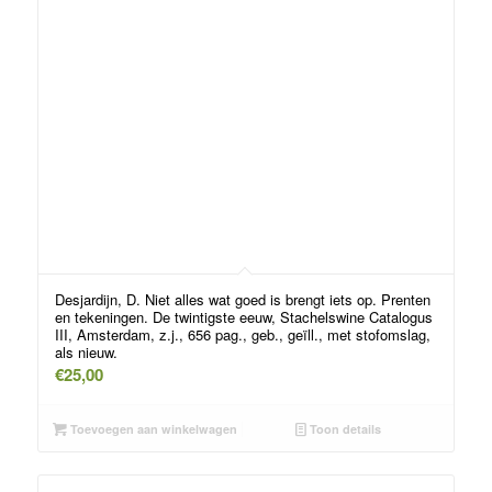
Desjardijn, D. Niet alles wat goed is brengt iets op. Prenten
en tekeningen. De twintigste eeuw, Stachelswine Catalogus
III, Amsterdam, z.j., 656 pag., geb., geïll., met stofomslag,
als nieuw.
€
25,00
Toevoegen aan winkelwagen
Toon details