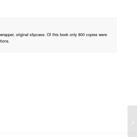
twrapper, original slipcase. Of this book only 800 copies were
tions.
AY