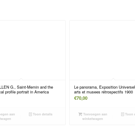
LEN G., Saint-Memin and the
Le panorama, Exposition Universel
al profile portrait in America
arts et musees rétrospectifs 1900
€
70,00
egen aan
Toon details
Toevoegen aan
Toon d
lwagen
winkelwagen