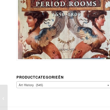
PRODUCTCATEGORIEËN
Art History (545)
×
NAZAROVA, G., La
petite maison de
Nachtchokine