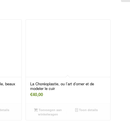
le, beaux
La Choréoplastie, ou l’art d’orner et de
modeler le cuir
€
40,00
etails
Toevoegen aan
Toon details
winkelwagen