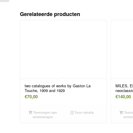
Gerelateerde producten
two catalogues of works by Gaston La
MILES, EL
Touche, 1909 and 1929
neoclassic
€
70,00
€
140,00
Toevoegen aan
Toon details
Toevo
winkelwagen
winke