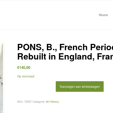
Home
PONS, B., French Peri
Rebuilt in England, Fra
€
140,00
Op voorraad
Toevoegen aan winkelwagen
SKU:
72927
Categorie:
Art History