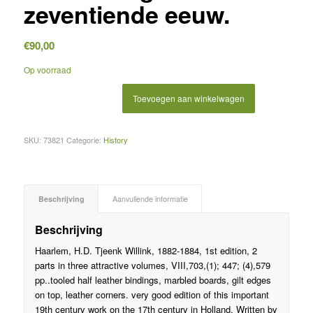
zeventiende eeuw.
€
90,00
Op voorraad
Toevoegen aan winkelwagen
SKU:
73821
Categorie:
History
Beschrijving
Aanvullende informatie
Beschrijving
Haarlem, H.D. Tjeenk Willink, 1882-1884, 1st edition, 2
parts in three attractive volumes, VIII,703,(1); 447; (4),579
pp..tooled half leather bindings, marbled boards, gilt edges
on top, leather corners. very good edition of this important
19th century work on the 17th century in Holland. Written by