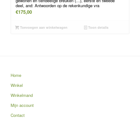
gewonen en tiendeelige breuken (…), eerste en tweede
deel, and: Antwoorden op de rekenkundige vra
€
175,00
Toevoegen aan winkelwagen
Toon details
Home
Winkel
Winkelmand
Mijn account
Contact