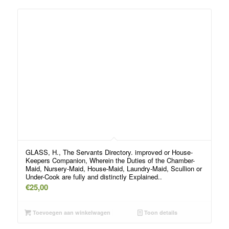
GLASS, H., The Servants Directory. improved or House-
Keepers Companion, Wherein the Duties of the Chamber-
Maid, Nursery-Maid, House-Maid, Laundry-Maid, Scullion or
Under-Cook are fully and distinctly Explained..
€
25,00
Toevoegen aan winkelwagen
Toon details