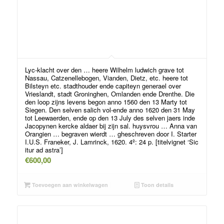
Lyc-klacht over den … heere Wilhelm ludwich grave tot
Nassau, Catzenellebogen, Vianden, Dietz, etc. heere tot
Bilsteyn etc. stadthouder ende capiteyn generael over
Vrieslandt, stadt Groninghen, Omlanden ende Drenthe. Die
den loop zijns levens begon anno 1560 den 13 Marty tot
Siegen. Den selven salich vol-ende anno 1620 den 31 May
tot Leewaerden, ende op den 13 July des selven jaers inde
Jacopynen kercke aldaer bij zijn sal. huysvrou … Anna van
Orangien … begraven wierdt … gheschreven door I. Starter
I.U.S. Franeker, J. Lamrinck, 1620. 4º: 24 p. [titelvignet ‘Sic
itur ad astra’]
€
600,00
Toevoegen aan winkelwagen
Toon details