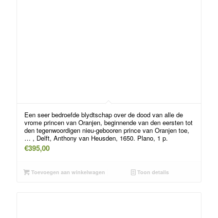
Een seer bedroefde blydtschap over de dood van alle de
vrome princen van Oranjen, beginnende van den eersten tot
den tegenwoordigen nieu-gebooren prince van Oranjen toe,
… , Delft, Anthony van Heusden, 1650. Plano, 1 p.
€
395,00
Toevoegen aan winkelwagen
Toon details