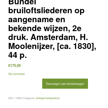
Bundel
bruiloftsliederen op
aangename en
bekende wijzen, 2e
druk. Amsterdam, H.
Moolenijzer, [ca. 1830],
44 p.
€
175,00
Op voorraad
Toevoegen aan winkelwagen
SKU:
10900
Categorie:
Gelegenheidspoëzie