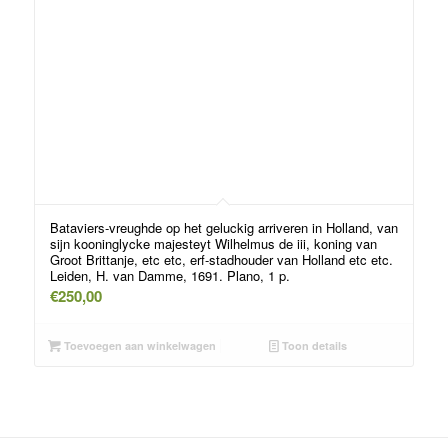
Bataviers-vreughde op het geluckig arriveren in Holland, van
sijn kooninglycke majesteyt Wilhelmus de iii, koning van
Groot Brittanje, etc etc, erf-stadhouder van Holland etc etc.
Leiden, H. van Damme, 1691. Plano, 1 p.
€
250,00
Toevoegen aan winkelwagen
Toon details