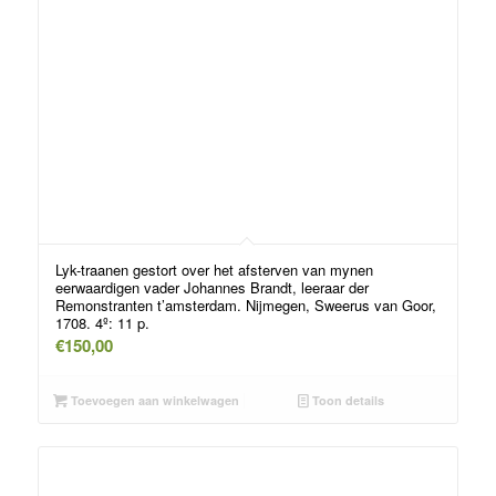
Lyk-traanen gestort over het afsterven van mynen
eerwaardigen vader Johannes Brandt, leeraar der
Remonstranten t’amsterdam. Nijmegen, Sweerus van Goor,
1708. 4º: 11 p.
€
150,00
Toevoegen aan winkelwagen
Toon details