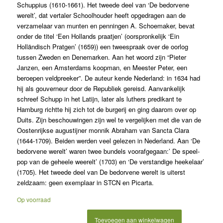
Schuppius (1610-1661). Het tweede deel van ‘De bedorvene
werelt’, dat vertaler Schoolhouder heeft opgedragen aan de
verzamelaar van munten en penningen A. Schoemaker, bevat
onder de titel ‘Een Hollands praatjen’ (oorspronkelijk ‘Ein
Holländisch Pratgen’ (1659)) een tweespraak over de oorlog
tussen Zweden en Denemarken. Aan het woord zijn “Pieter
Janzen, een Amsterdams koopman, en Meester Peter, een
beroepen veldpreeker”. De auteur kende Nederland: in 1634 had
hij als gouverneur door de Republiek gereisd. Aanvankelijk
schreef Schupp in het Latijn, later als luthers predikant te
Hamburg richtte hij zich tot de burgerij en ging daarom over op
Duits. Zijn beschouwingen zijn wel te vergelijken met die van de
Oostenrijkse augustijner monnik Abraham van Sancta Clara
(1644-1709). Beiden werden veel gelezen in Nederland. Aan ‘De
bedorvene werelt’ waren twee bundels voorafgegaan:’ De speel-
pop van de geheele weerelt’ (1703) en ‘De verstandige heekelaar’
(1705). Het tweede deel van De bedorvene werelt is uiterst
zeldzaam: geen exemplaar in STCN en Picarta.
Op voorraad
Toevoegen aan winkelwagen