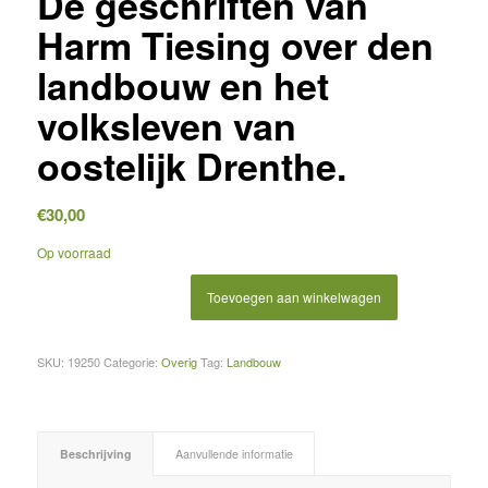
De geschriften van
Harm Tiesing over den
landbouw en het
volksleven van
oostelijk Drenthe.
€
30,00
Op voorraad
Toevoegen aan winkelwagen
SKU:
19250
Categorie:
Overig
Tag:
Landbouw
Beschrijving
Aanvullende informatie