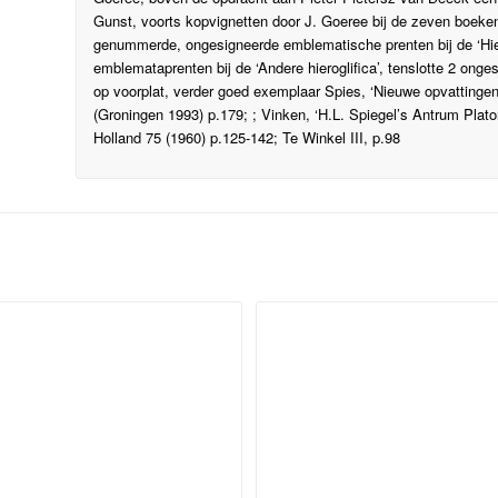
Gunst, voorts kopvignetten door J. Goeree bij de zeven boeken 
genummerde, ongesigneerde emblematische prenten bij de ‘Hie
emblemataprenten bij de ‘Andere hieroglifica’, tenslotte 2 ong
op voorplat, verder goed exemplaar Spies, ‘Nieuwe opvattingen o
(Groningen 1993) p.179; ; Vinken, ‘H.L. Spiegel’s Antrum Platon
Holland 75 (1960) p.125-142; Te Winkel III, p.98