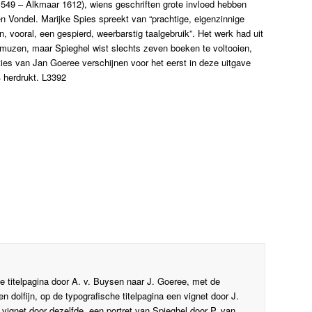
49 – Alkmaar 1612), wiens geschriften grote invloed hebben
 Vondel. Marijke Spies spreekt van “prachtige, eigenzinnige
, vooral, een gespierd, weerbarstig taalgebruik”. Het werk had uit
muzen, maar Spieghel wist slechts zeven boeken te voltooien,
ies van Jan Goeree verschijnen voor het eerst in deze uitgave
4 herdrukt. L3392
de titelpagina door A. v. Buysen naar J. Goeree, met de
n dolfijn, op de typografische titelpagina een vignet door J.
ignet door dezelfde, een portret van Spieghel door P. van