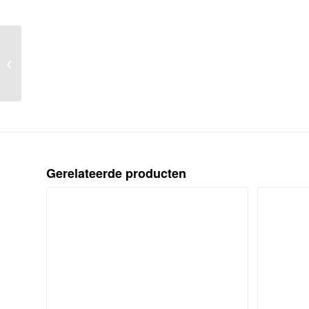
Het nieuwe Hoornse speel-werck,
bestaende uyt verscheyden ernstige
en vroolijcke...
Gerelateerde producten