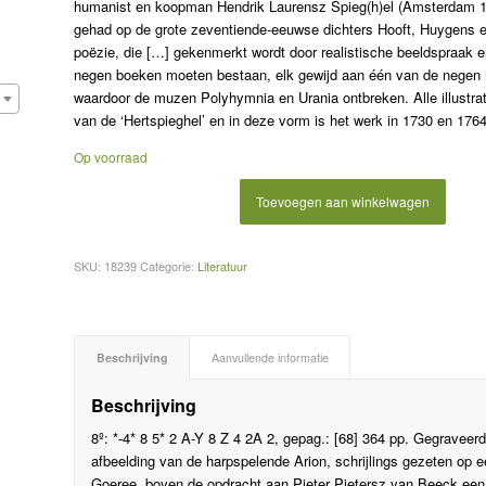
humanist en koopman Hendrik Laurensz Spieg(h)el (Amsterdam 15
gehad op de grote zeventiende-eeuwse dichters Hooft, Huygens en
poëzie, die […] gekenmerkt wordt door realistische beeldspraak en
negen boeken moeten bestaan, elk gewijd aan één van de negen 
waardoor de muzen Polyhymnia en Urania ontbreken. Alle illustrat
van de ‘Hertspieghel’ en in deze vorm is het werk in 1730 en 176
Op voorraad
Toevoegen aan winkelwagen
SKU:
18239
Categorie:
Literatuur
Beschrijving
Aanvullende informatie
Beschrijving
8º: *-4* 8 5* 2 A-Y 8 Z 4 2A 2, gepag.: [68] 364 pp. Gegraveer
afbeelding van de harpspelende Arion, schrijlings gezeten op ee
Goeree, boven de opdracht aan Pieter Pietersz van Beeck een v