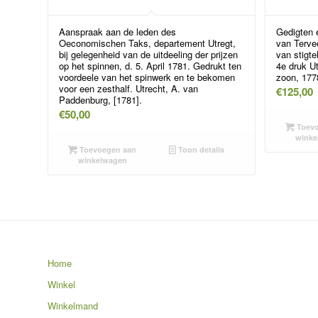
Aanspraak aan de leden des
Gedigten 
Oeconomischen Taks, departement Utregt,
van Terve
bij gelegenheid van de uitdeeling der prijzen
van stigte
op het spinnen, d. 5. April 1781. Gedrukt ten
4e druk U
voordeele van het spinwerk en te bekomen
zoon, 177
voor een zesthalf. Utrecht, A. van
€
125,00
Paddenburg, [1781].
€
50,00
Toevo
winke
Toevoegen aan
Toon details
winkelwagen
Home
Winkel
Winkelmand