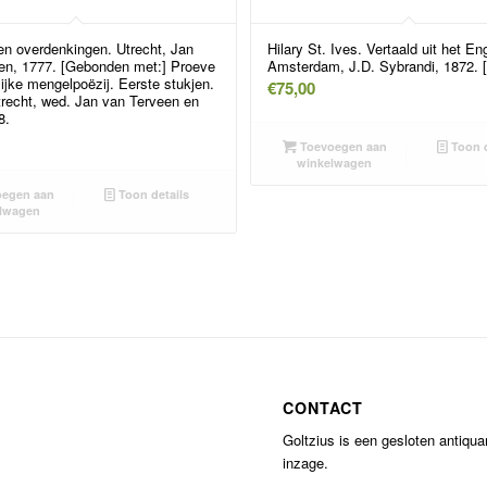
en overdenkingen. Utrecht, Jan
Hilary St. Ives. Vertaald uit het En
en, 1777. [Gebonden met:] Proeve
Amsterdam, J.D. Sybrandi, 1872. [
lijke mengelpoëzij. Eerste stukjen.
€
75,00
trecht, wed. Jan van Terveen en
8.
Toevoegen aan
Toon d
winkelwagen
egen aan
Toon details
lwagen
CONTACT
Goltzius is een gesloten antiqu
inzage.