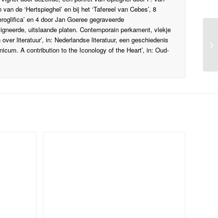
van de ‘Hertspieghel’ en bij het ‘Tafereel van Cebes’, 8
roglifica’ en 4 door Jan Goeree gegraveerde
esigneerde, uitslaande platen. Contemporain perkament, vlekje
De
ver literatuur’, in: Nederlandse literatuur, een geschiedenis
ui
icum. A contribution to the Iconology of the Heart’, in: Oud-
Tw