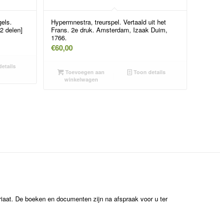
gels.
Hypermnestra, treurspel. Vertaald uit het
2 delen]
Frans. 2e druk. Amsterdam, Izaak Duim,
1766.
€
60,00
etails
Toevoegen aan
Toon details
winkelwagen
ariaat. De boeken en documenten zijn na afspraak voor u ter