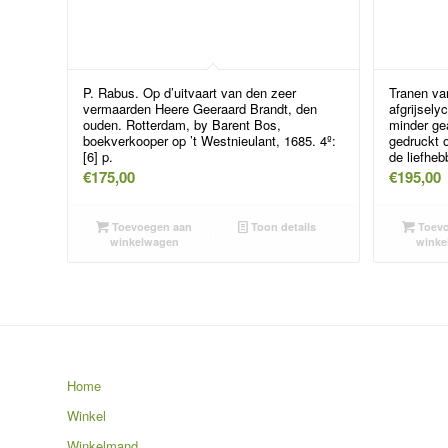
P. Rabus. Op d’uitvaart van den zeer
Tranen va
vermaarden Heere Geeraard Brandt, den
afgrijsel
ouden. Rotterdam, by Barent Bos,
minder ge
boekverkooper op ’t Westnieulant, 1685. 4º:
gedruckt 
[6] p.
de liefheb
€
175,00
€
195,00
Toevoegen aan
Toon details
Toevo
winkelwagen
winke
Home
Winkel
Winkelmand