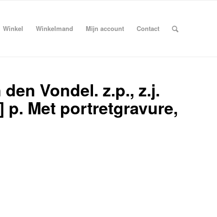
Winkel
Winkelmand
Mijn account
Contact
den Vondel. z.p., z.j.
] p. Met portretgravure,