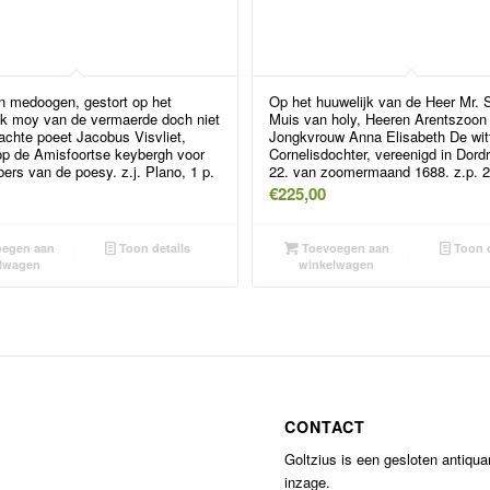
n medoogen, gestort op het
Op het huuwelijk van de Heer Mr.
yck moy van de vermaerde doch niet
Muis van holy, Heeren Arentszoon
achte poeet Jacobus Visvliet,
Jongkvrouw Anna Elisabeth De wit
op de Amisfoortse keybergh voor
Cornelisdochter, vereenigd in Dord
bers van de poesy. z.j. Plano, 1 p.
22. van zoomermaand 1688. z.p. 2º
€
225,00
egen aan
Toon details
Toevoegen aan
Toon d
lwagen
winkelwagen
CONTACT
Goltzius is een gesloten antiqu
inzage.