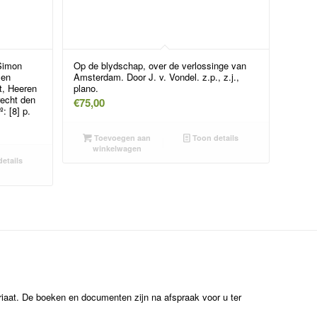
 Simon
Op de blydschap, over de verlossinge van
 en
Amsterdam. Door J. v. Vondel. z.p., z.j.,
t, Heeren
plano.
recht den
€
75,00
: [8] p.
Toevoegen aan
Toon details
winkelwagen
etails
ariaat. De boeken en documenten zijn na afspraak voor u ter