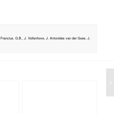
 Francius, G.B., J. Vollenhove, J. Antonides van der Goes, J.
P.
ve
Br