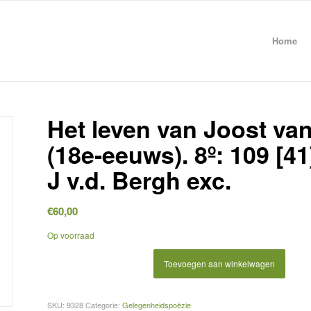
Home
Het leven van Joost van 
(18e-eeuws). 8º: 109 [41
J v.d. Bergh exc.
€
60,00
Op voorraad
Toevoegen aan winkelwagen
SKU:
9328
Categorie:
Gelegenheidspoëzie