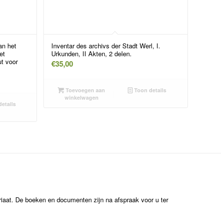
an het
Inventar des archivs der Stadt Werl, I.
et
Urkunden, II Akten, 2 delen.
t voor
€
35,00
Toevoegen aan
Toon details
winkelwagen
etails
ariaat. De boeken en documenten zijn na afspraak voor u ter