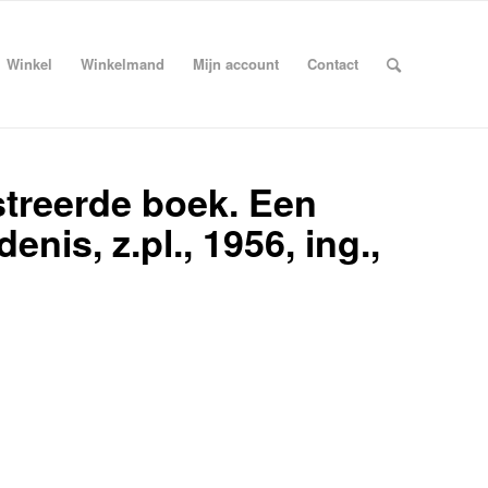
Winkel
Winkelmand
Mijn account
Contact
streerde boek. Een
nis, z.pl., 1956, ing.,