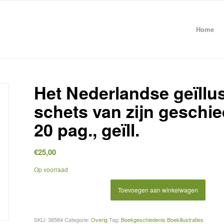
Home
Het Nederlandse geïllu
schets van zijn geschiede
20 pag., geïll.
€
25,00
Op voorraad
Toevoegen aan winkelwagen
SKU:
38584
Categorie:
Overig
Tag:
Boekgeschiedenis Boekillustraties