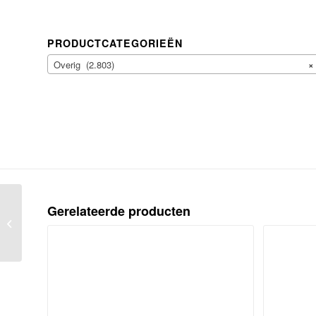
PRODUCTCATEGORIEËN
Overig (2.803)
×
Kleur voor kinderen. Het kinderboek
Gerelateerde producten
in een Haagse tentoonstelling van
1893,...