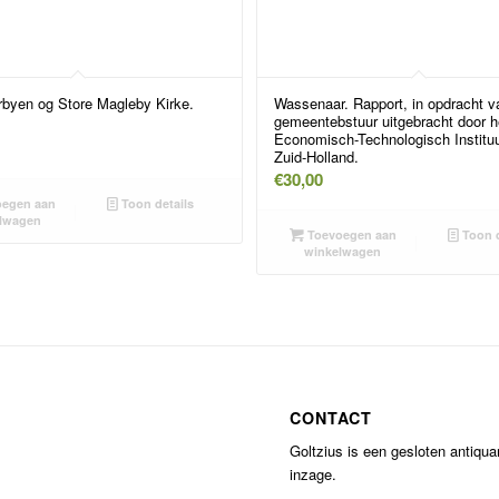
rbyen og Store Magleby Kirke.
Wassenaar. Rapport, in opdracht v
gemeentebstuur uitgebracht door h
Economisch-Technologisch Instituu
Zuid-Holland.
€
30,00
egen aan
Toon details
lwagen
Toevoegen aan
Toon d
winkelwagen
CONTACT
Goltzius is een gesloten antiqu
inzage.