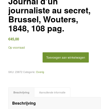
Journal d’un
journaliste au secret,
Brussel, Wouters,
1848, 108 pag.
€
45,00
Op voorraad
Toevoegen aan winkelwagen
SKU:
23872
Categorie:
Overig
Beschrijving
Aanvullende informatie
Beschrijving