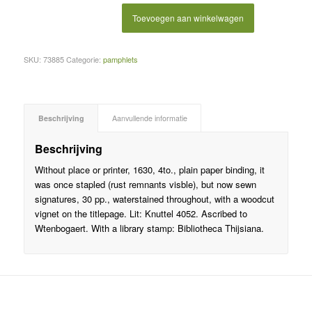
Toevoegen aan winkelwagen
SKU:
73885
Categorie:
pamphlets
Beschrijving
Aanvullende informatie
Beschrijving
Without place or printer, 1630, 4to., plain paper binding, it
was once stapled (rust remnants visble), but now sewn
signatures, 30 pp., waterstained throughout, with a woodcut
vignet on the titlepage. Lit: Knuttel 4052. Ascribed to
Wtenbogaert. With a library stamp: Bibliotheca Thijsiana.