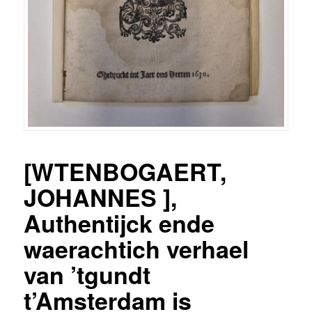
[WTENBOGAERT,
JOHANNES ],
Authentijck ende
waerachtich verhael
van ’tgundt
t’Amsterdam is