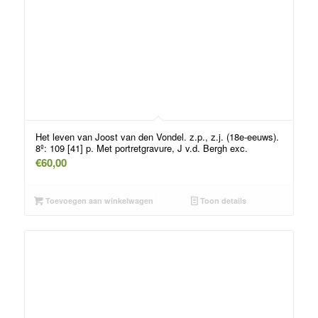
Het leven van Joost van den Vondel. z.p., z.j. (18e-eeuws).
8º: 109 [41] p. Met portretgravure, J v.d. Bergh exc.
€
60,00
Toevoegen aan winkelwagen
Toon details