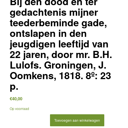
Bij den dood en ter
gedachtenis mijner
teederbeminde gade,
ontslapen in den
jeugdigen leeftijd van
22 jaren, door mr. B.H.
Lulofs. Groningen, J.
Oomkens, 1818. 8º: 23
p.
€
40,00
Op voorraad
Toevoegen aan winkelwagen