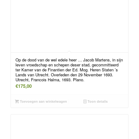
Op de dood van de wel edele heer … Jacob Martens, in sijn
leven vroedschap en schepen deser stad, gecommitteerd
ter Kamer van de Finantien der Ed. Mog. Heren Staten ’s
Lands van Utrecht. Overleden den 29 November 1693.
Utrecht, Francois Halma, 1693. Plano.
€
175,00
Toevoegen aan winkelwagen
Toon details