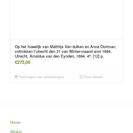
Op het huwelijk van Matthijs Van dulken en Anna Oortman,
voltrokken t’utrecht den 31 van Winter-maand anni 1694.
Utrecht, Arnoldus van den Eynden, 1694. 4º: [12] p.
€
275,00
Toevoegen aan winkelwagen
Toon details
Home
Winkel