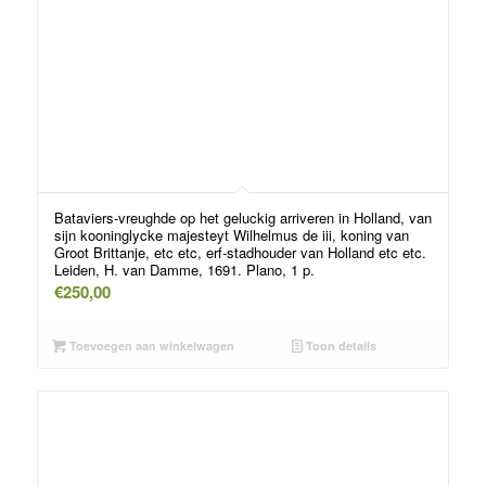
Bataviers-vreughde op het geluckig arriveren in Holland, van
sijn kooninglycke majesteyt Wilhelmus de iii, koning van
Groot Brittanje, etc etc, erf-stadhouder van Holland etc etc.
Leiden, H. van Damme, 1691. Plano, 1 p.
€
250,00
Toevoegen aan winkelwagen
Toon details