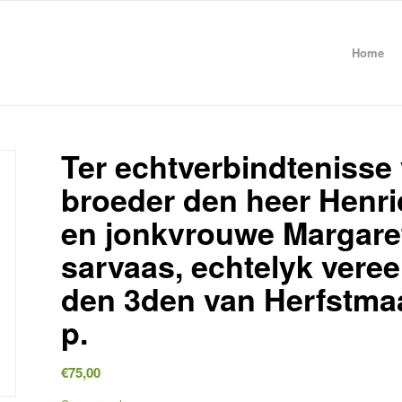
Home
Ter echtverbindtenisse
broeder den heer Henr
en jonkvrouwe Margare
sarvaas, echtelyk vere
den 3den van Herfstmaand
p.
€
75,00