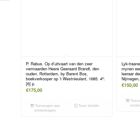
P. Rabus. Op d’uitvaart van den zeer
Lyk-traane
vermaarden Heere Geeraard Brandt, den
mynen eer
ouden. Rotterdam, by Barent Bos,
leeraar d
boekverkooper op ’t Westnieulant, 1685. 4º:
Nijmegen,
[6] p.
€
150,00
€
175,00
Toevo
winke
Toevoegen aan
Toon details
winkelwagen