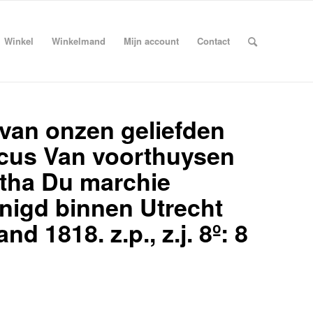
Winkel
Winkelmand
Mijn account
Contact
 van onzen geliefden
icus Van voorthuysen
tha Du marchie
enigd binnen Utrecht
 1818. z.p., z.j. 8º: 8