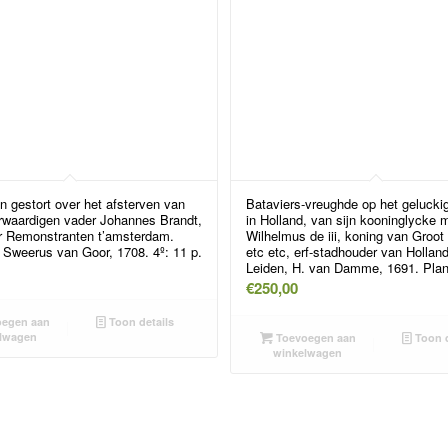
n gestort over het afsterven van
Bataviers-vreughde op het geluckig
waardigen vader Johannes Brandt,
in Holland, van sijn kooninglycke 
er Remonstranten t’amsterdam.
Wilhelmus de iii, koning van Groot 
 Sweerus van Goor, 1708. 4º: 11 p.
etc etc, erf-stadhouder van Holland
Leiden, H. van Damme, 1691. Plan
€
250,00
egen aan
Toon details
lwagen
Toevoegen aan
Toon d
winkelwagen