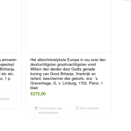
 arriveren
Het allerchristelykste Europe in rou over den
majesteyt
doorluchtigsten grootmachtigsten vorst
Brittanje,
Willem den derden door Godts genade
 etc etc.
koning van Groot Britanje, Vrankrijk en
o, 1 p.
Ierlant, beschermer des geloofs, enz. ’s
Gravenhage, G. v. Limburg, 1702. Plano, 1
blad.
€
275,00
etails
Toevoegen aan
Toon details
winkelwagen