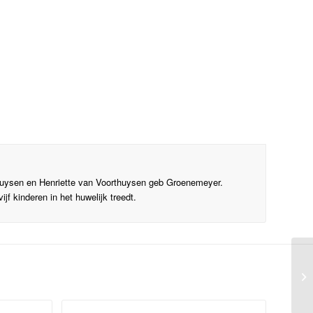
huysen en Henriette van Voorthuysen geb Groenemeyer.
jf kinderen in het huwelijk treedt.
Bi
mi
in