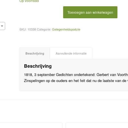
Op voorraad
Toevoegen aan winkelwagen
SKU:
10338
Categorie:
Gelegenheidspoëzie
Beschrijving
Aanvullende informatie
Beschrijving
1818, 3 september Gedichten ondertekend: Gerbert van Voort
Zinspelingen op de ouders en het feit dat nu de laatste van de vi