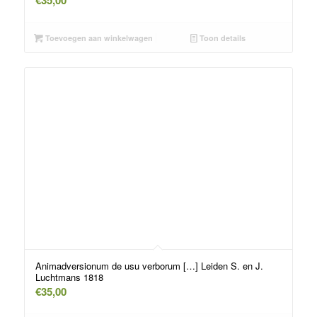
€
35,00
Toevoegen aan winkelwagen
Toon details
Animadversionum de usu verborum […] Leiden S. en J.
Luchtmans 1818
€
35,00