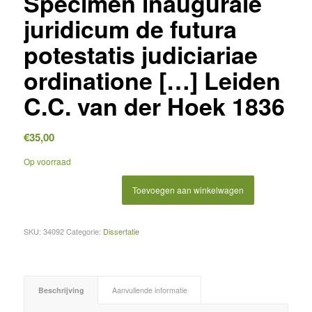
Specimen inaugurale
juridicum de futura
potestatis judiciariae
ordinatione […] Leiden
C.C. van der Hoek 1836
€
35,00
Op voorraad
Toevoegen aan winkelwagen
SKU:
34092
Categorie:
Dissertatie
Beschrijving
Aanvullende informatie