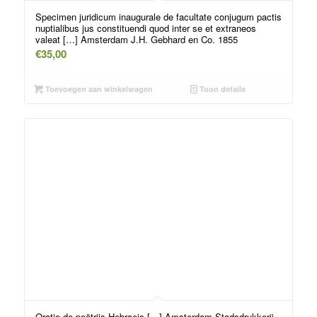
Specimen juridicum inaugurale de facultate conjugum pactis
nuptialibus jus constituendi quod inter se et extraneos
valeat […] Amsterdam J.H. Gebhard en Co. 1855
€
35,00
Toevoegen aan winkelwagen
Toon details
Oratio de poëtriis Hebraeis […] Amsterdam Stadsdrukkerij